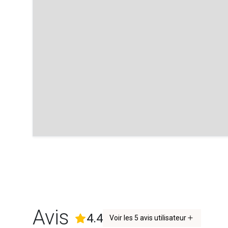
Accès des voyageurs
A votre arrivée, vous serez accueillis par un concierge We
Interaction avec les voyageurs
Nous serons disponibles pendant toute la durée de votre s
Autres remarques
Veuillez noter les frais supplémentaires suivants :
- Check-in entre 21h et minuit : 25€
- Check-in entre minuit et 6h du matin : 44€
Avis
(
5
Avis)
4.4
Voir les 5 avis utilisateur