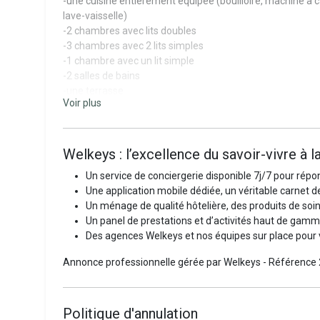
-une cuisine entièrement équipée (bouilloire, machine à caf
lave-vaisselle)
-2 chambres avec lits doubles
-3 chambres avec 2 lits simples
-1 chambre avec un lit simple
-2 salles de bains
-une terrasse
Voir plus
-un grand jardin
-une piscine
-aspirateur, produits ménagers, lave-linge, sèche-linge,
-des rangements
Welkeys : l’excellence du savoir-vivre à la
-climatisation
Un service de conciergerie disponible 7j/7 pour rép
-TV et Wi-Fi
Une application mobile dédiée, un véritable carnet d
-place de parking
Un ménage de qualité hôtelière, des produits de soin, 
L’appartement est adapté aux enfants, puisque nous metto
Un panel de prestations et d’activités haut de gam
La qualité Welkeys
Des agences Welkeys et nos équipes sur place pou
Annonce professionnelle gérée par Welkeys - Référence
Découvrez l'art français de bien vivre en vacances avec 
→ Avant votre séjour, nos experts Welkeys vous transmettr
Connectez-vous à notre application dédiée aux voyageurs
Politique d'annulation
caractéristiques de votre location et toutes les informatio