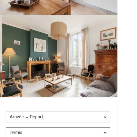
207 €
→
740 €
nuit
Arrivée → Départ
Téléphone
:
+33(0)1 84 88 94 50
Invités