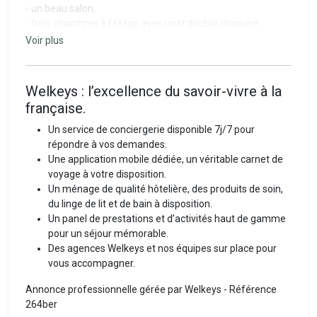
- un beau salon,
- trois chambres à l'étage avec un lit double chacune,
- une salle de bain avec douche, à l'étage, ainsi que des
Voir plus
toilettes indépendantes,
- une belle cuisine ouverte entièrement équipée (machine à
café, grille-pain, bouilloire, four, micro-ondes, plaques de
Welkeys : l’excellence du savoir-vivre à la
cuisson, réfrigérateur, congélateur, lave-vaisselle),
française.
- des toilettes indépendantes en rez-de-chaussée,
- aspirateur, lave-linge, sèche-cheveux, matériel de
Un service de conciergerie disponible 7j/7 pour
repassage,
répondre à vos demandes.
- TV, WiFi, ventilateur.
Une application mobile dédiée, un véritable carnet de
voyage à votre disposition.
La qualité Welkeys
Un ménage de qualité hôtelière, des produits de soin,
du linge de lit et de bain à disposition.
Découvrez l'art français de bien vivre en vacances avec
Un panel de prestations et d’activités haut de gamme
Welkeys.
pour un séjour mémorable.
→ Avant votre séjour, nos experts Welkeys vous
Des agences Welkeys et nos équipes sur place pour
transmettront toutes les informations relatives à votre
vous accompagner.
arrivée. Connectez-vous à notre application dédiée aux
Annonce professionnelle gérée par Welkeys - Référence
voyageurs : un véritable carnet de voyage numérique qui
264ber
regroupe les caractéristiques de votre location et toutes les