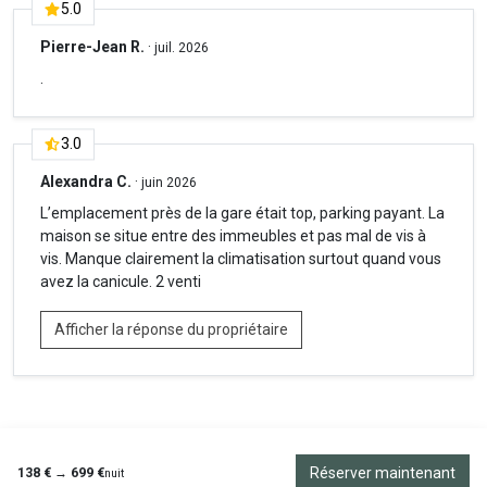
5.0
Autres remarques
Pierre-Jean R.
·
juil. 2026
Veuillez noter les frais supplémentaires suivants :
.
- Check-in entre 21h et minuit : 25€
- Check-in entre minuit et 6h du matin : 44€
3.0
Alexandra C.
·
juin 2026
L’emplacement près de la gare était top, parking payant. La
maison se situe entre des immeubles et pas mal de vis à
vis. Manque clairement la climatisation surtout quand vous
avez la canicule. 2 venti
Afficher la réponse du propriétaire
Réserver maintenant
138 €
→
699 €
nuit